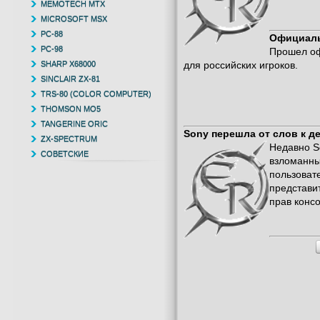
MEMOTECH MTX
MICROSOFT MSX
PC-88
Официаль
PC-98
Прошел оф
SHARP X68000
для российских игроков.
SINCLAIR ZX-81
TRS-80 (COLOR COMPUTER)
THOMSON MO5
TANGERINE ORIC
Sony перешла от слов к д
ZX-SPECTRUM
Недавно S
СОВЕТСКИЕ
взломанных
пользовате
представи
прав консо