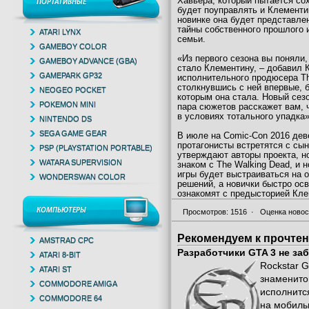
Хавьера, который пытается со
ПОРТАТИВНЫЕ
будет поуправлять и Клементин
новинке она будет представле
тайны собственного прошлого 
ATARI LYNX
семьи.
GAMEBOY COLOR
«Из первого сезона вы поняли,
GAMEBOY ADVANCE (GBA)
стало Клементину, – добавил 
GAMEPARK GP32
исполнительного продюсера Th
столкнувшись с ней впервые, б
NEOGEO POCKET
которым она стала. Новый сезо
POKEMON MINI
пара сюжетов расскажет вам, 
в условиях тотального упадка»
NINTENDO DS
SEGA GAME GEAR
В июле на Comic-Con 2016 дев
протагонисты встретятся с сы
PSP (PLAYSTATION PORTABLE)
утверждают авторы проекта, но
WATARA SUPERVISION
знаком с The Walking Dead, и 
игры будет выстраиваться на 
WONDERSWAN COLOR
решений, а новички быстро осв
ознакомят с предысторией Кле
КОМПЬЮТЕРЫ
Просмотров: 1516
·
Оценка новост
Рекомендуем к прочте
AMSTRAD CPC
Разработчики GTA 3 не за
ATARI 8-BIT
Rockstar 
ATARI ST
знаменитог
COMMODORE AMIGA
исполнится
COMMODORE 64
на мобильн