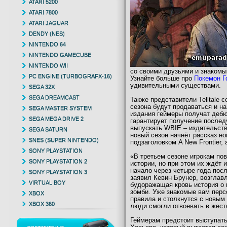
ATARI 5200
ATARI 7800
ATARI JAGUAR
DENDY (NES)
NINTENDO 64
NINTENDO GAMECUBE
NINTENDO WII
со своими друзьями и знакомы
PC ENGINE (TURBOGRAFX-16)
Узнайте больше про
Покемон Г
удивительными существами.
SEGA 32X
SEGA DREAMCAST
Также представители Telltale 
сезона будут продаваться и на
SEGA MASTER SYSTEM
издания геймеры получат дебю
SEGA MEGA DRIVE 2
гарантирует получение послед
выпускать WBIE – издательство
SEGA SATURN
новый сезон начнёт рассказ но
SNES (SUPER NINTENDO)
подзаголовком A New Frontier,
SONY PLAYSTATION
«В третьем сезоне игрокам по
SONY PLAYSTATION 2
истории, но при этом их ждёт 
начало через четыре года посл
SONY PLAYSTATION 3
заявил Кевин Брунер, возглавл
VIRTUAL BOY
будоражащая кровь история о 
зомби. Уже знакомые вам пер
XBOX
правила и столкнутся с новым
XBOX 360
люди смогли отвоевать в жест
Геймерам предстоит выступать