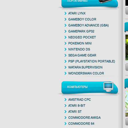
ПОРТАТИВНЫЕ
ATARI LYNX
GAMEBOY COLOR
GAMEBOY ADVANCE (GBA)
GAMEPARK GP32
NEOGEO POCKET
POKEMON MINI
NINTENDO DS
SEGA GAME GEAR
PSP (PLAYSTATION PORTABLE)
WATARA SUPERVISION
WONDERSWAN COLOR
КОМПЬЮТЕРЫ
AMSTRAD CPC
ATARI 8-BIT
ATARI ST
COMMODORE AMIGA
COMMODORE 64