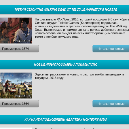
ТРЕТИЙ СЕЗОН THE WALKING DEAD ОТ TELLTALE НАЧНЁТСЯ В НОЯБРЕ
На фестивале PAX West 2016, который проходил 2-5 сентября 
Сиэтле, студия Telltale Games (Калифорния) поделилась
новыми сведениями о третьем сезоне адвенчуры The Walking
Dead. Выяснилась и примерная дата релиза дебютного эпизода
нового сезона: он выйдет на всех платформах (и мобильных
тоже) в ноябре текущего года.
Просмотров: 1674
Читать полностью
НОВЫЕ ИГРЫ ПРО ЗОМБИ-АПОКАЛИПСИС
Здесь мы расскажем о новых играх про зомби, вышедших в
текущем, 2016 году.
Просмотров: 1664
Читать полностью
КАК НАЙТИ ПОДХОДЯЩИЙ АДАПТЕР К НОУТБУКУ ASUS