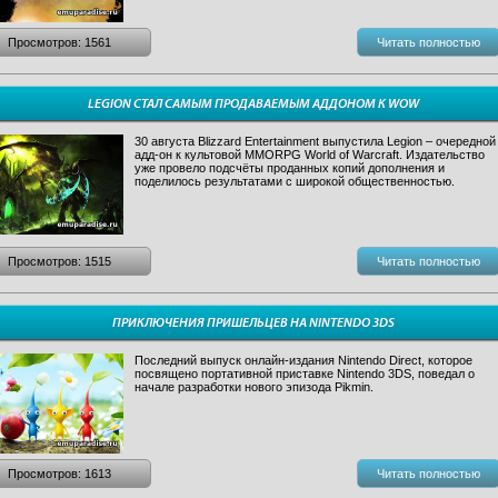
Просмотров: 1561
Читать полностью
LEGION СТАЛ САМЫМ ПРОДАВАЕМЫМ АДДОНОМ К WOW
30 августа Blizzard Entertainment выпустила Legion – очередной
адд-он к культовой MMORPG World of Warcraft. Издательство
уже провело подсчёты проданных копий дополнения и
поделилось результатами с широкой общественностью.
Просмотров: 1515
Читать полностью
ПРИКЛЮЧЕНИЯ ПРИШЕЛЬЦЕВ НА NINTENDO 3DS
Последний выпуск онлайн-издания Nintendo Direct, которое
посвящено портативной приставке Nintendo 3DS, поведал о
начале разработки нового эпизода Pikmin.
Просмотров: 1613
Читать полностью