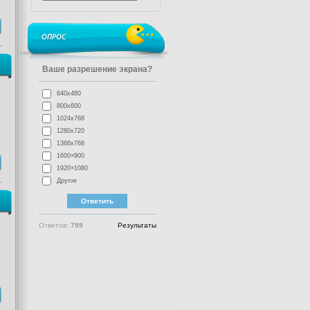
ОПРОС
Ваше разрешение экрана?
640x480
800x600
1024x768
1280x720
1366x768
1600×900
1920×1080
Другое
Ответов:
799
Результаты