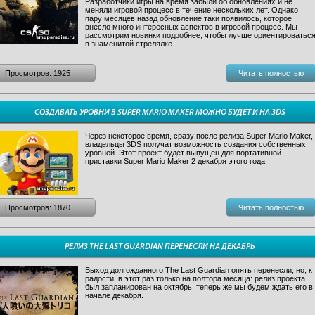
Разработчики игры на время забыли об обновлениях и не
меняли игровой процесс в течение нескольких лет. Однако
пару месяцев назад обновление таки появилось, которое
внесло много интересных аспектов в игровой процесс. Мы
рассмотрим новинки подробнее, чтобы лучше ориентироватьс
в знаменитой стрелялке.
Просмотров: 1925
Читать полностью
СОЗДАВАТЬ УРОВНИ В SUPER MARIO MAKER МОЖНО БУДЕТ И НА 3DS
Через некоторое время, сразу после релиза Super Mario Maker,
владельцы 3DS получат возможность создания собственных
уровней. Этот проект будет выпущен для портативной
приставки Super Mario Maker 2 декабря этого года.
Просмотров: 1870
Читать полностью
РЕЛИЗ THE LAST GUARDIAN ПЕРЕНЕСЛИ НА ДЕКАБРЬ
Выход долгожданного The Last Guardian опять перенесли, но, к
радости, в этот раз только на полтора месяца: релиз проекта
был запланирован на октябрь, теперь же мы будем ждать его в
начале декабря.