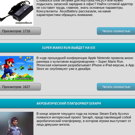
Сломался блок питания для ноутбука «Асус» или нужно
подыскать запасной зарядник в офис? Найти сетевой адаптер
не составит труда, главное, знать основные параметры.
Консультанты AsusBattery рассказали, на какие
характеристики обращать внимание.
Просмотров: 1716
Читать полностью
SUPER MARIO RUN ВЫЙДЕТ НА IOS
В ходе прошедшей конференции Apple Nintendo провела анонс
раннера о культовом водопроводчике – Super Mario Run.
Японская компания разрабатывает iPhone и iPad-версии, в App
Store их опубликуют уже в декабре.
Просмотров: 1627
Читать полностью
АКРОБАТИЧЕСКИЙ ПЛАТФОРМЕР SERAPH
В конце апреля текущего года на полках Steam Early Access
появился интересный проект Seraph, представляющий собой
акробатический платформер, в котором игроки выступают от
лица девушки-ангела.