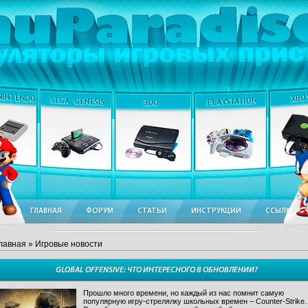
ГЛАВНАЯ
ФОРУМ
СТАТЬИ
ИНСТРУКЦИИ
ССЫЛКИ
лавная
» Игровые новости
GLOBAL OFFENSIVE: ЧТО ИНТЕРЕСНОГО В ОБНОВЛЕНИИ?
Прошло много времени, но каждый из нас помнит самую
популярную игру-стрелялку школьных времен – Counter-Strike.