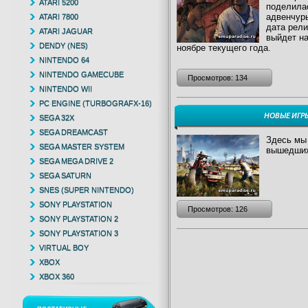
ATARI 5200
поделила
адвенчуры
ATARI 7800
дата рели
ATARI JAGUAR
выйдет на
DENDY (NES)
ноябре текущего года.
NINTENDO 64
NINTENDO GAMECUBE
Просмотров: 134
NINTENDO WII
PC ENGINE (TURBOGRAFX-16)
НОВЫЕ ИГР
SEGA 32X
SEGA DREAMCAST
Здесь мы 
SEGA MASTER SYSTEM
вышедших 
SEGA MEGA DRIVE 2
SEGA SATURN
SNES (SUPER NINTENDO)
SONY PLAYSTATION
Просмотров: 126
SONY PLAYSTATION 2
SONY PLAYSTATION 3
VIRTUAL BOY
XBOX
XBOX 360