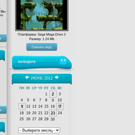
о
Blu-
но
Платформа: Sega Mega Drive 2
ю
Размер: 1.24 Mb
Скачать игру
КАЛЕНДАРЬ
ИЮНЬ 2012
ПН
ВТ
СР
ЧТ
ПТ
СБ
ВС
1
2
3
4
5
6
7
8
10
9
11
12
13
14
15
16
17
ю
18
19
20
21
22
23
24
25
26
27
28
29
30