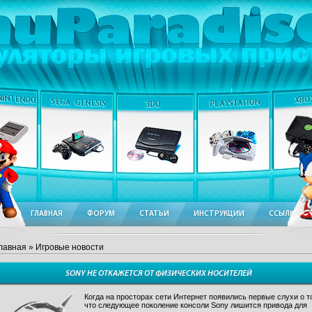
ГЛАВНАЯ
ФОРУМ
СТАТЬИ
ИНСТРУКЦИИ
ССЫЛКИ
лавная
» Игровые новости
SONY НЕ ОТКАЖЕТСЯ ОТ ФИЗИЧЕСКИХ НОСИТЕЛЕЙ
Когда на просторах сети Интернет появились первые слухи о т
что следующее поколение консоли Sony лишится привода для