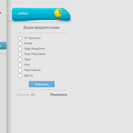
а
ОПРОС
Ваши предпочтения:
ZX Spectrum
Dendy
ю
Sega MegaDrive
Sony PlayStation
Xbox
Atari
Портативные
Другое
Ответов:
451
Результаты