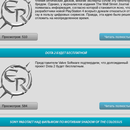
чтения оптических дисков, многие эксперты сочли эту гипотезу
бредом. Однако, у журналистов издания The Wall Street Journal
появилась информация, согласно которой становится ясно, чт
разработчики новой PlayStation 4 всерьёз думали отказаться от 
ray в пользу цифровых сервисов. Правда, эта идею было реше
отложить на неопределенное время.
Просмотров: 510
Читать полность
DOTA 2 БУДЕТ БЕСПЛАТНОЙ
Представители Valve Software подтвердили, что долгожданный
проект Dota 2 будет бесплатным.
Просмотров: 584
Читать полность
SONY РАБОТАЕТ НАД ФИЛЬМОМ ПО МОТИВАМ SHADOW OF THE COLOSSUS