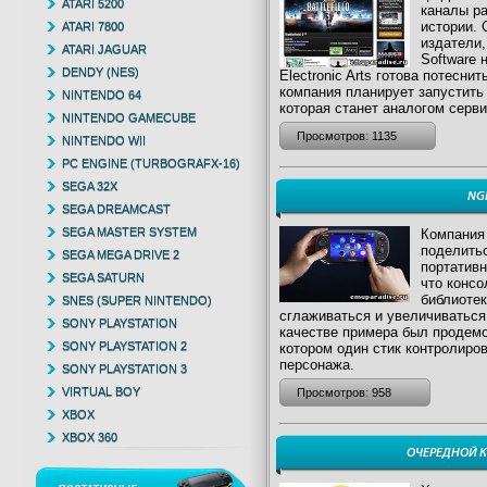
ATARI 5200
каналы ра
истории. 
ATARI 7800
издатели,
ATARI JAGUAR
Software 
DENDY (NES)
Electronic Arts готова потесни
компания планирует запустить
NINTENDO 64
которая станет аналогом серв
NINTENDO GAMECUBE
Просмотров: 1135
NINTENDO WII
PC ENGINE (TURBOGRAFX-16)
SEGA 32X
NG
SEGA DREAMCAST
SEGA MASTER SYSTEM
Компания 
поделить
SEGA MEGA DRIVE 2
портатив
SEGA SATURN
что консо
библиотек
SNES (SUPER NINTENDO)
сглаживаться и увеличиваться
SONY PLAYSTATION
качестве примера был продемон
SONY PLAYSTATION 2
котором один стик контролиров
персонажа.
SONY PLAYSTATION 3
VIRTUAL BOY
Просмотров: 958
XBOX
XBOX 360
ОЧЕРЕДНОЙ К