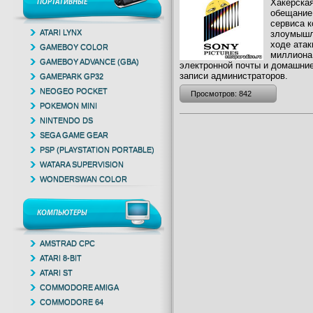
Хакерская
ПОРТАТИВНЫЕ
обещание
сервиса к
ATARI LYNX
злоумышле
ходе атак
GAMEBOY COLOR
миллиона 
GAMEBOY ADVANCE (GBA)
электронной почты и домашние
записи администраторов.
GAMEPARK GP32
NEOGEO POCKET
Просмотров: 842
POKEMON MINI
NINTENDO DS
SEGA GAME GEAR
PSP (PLAYSTATION PORTABLE)
WATARA SUPERVISION
WONDERSWAN COLOR
КОМПЬЮТЕРЫ
AMSTRAD CPC
ATARI 8-BIT
ATARI ST
COMMODORE AMIGA
COMMODORE 64