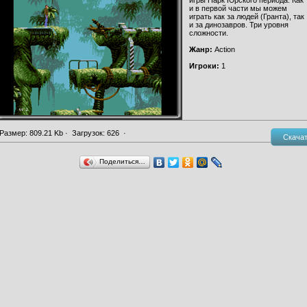
игры Парк Юрского периода. Как
и в первой части мы можем
играть как за людей (Гранта), так
и за динозавров. Три уровня
сложности.
Жанр:
Action
Игроки:
1
Размер: 809.21 Kb · Загрузок: 626 ·
Скача
Поделиться…