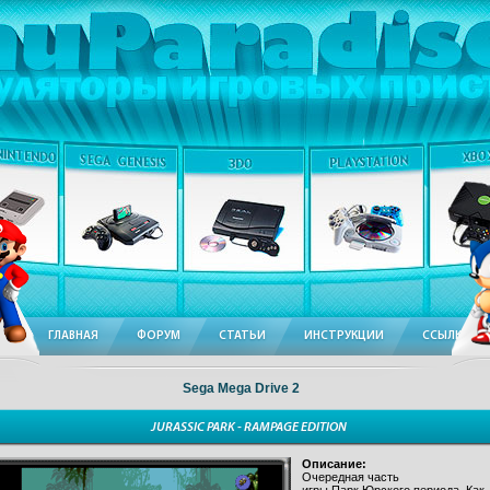
ГЛАВНАЯ
ФОРУМ
СТАТЬИ
ИНСТРУКЦИИ
ССЫЛКИ
Sega Mega Drive 2
JURASSIC PARK - RAMPAGE EDITION
Описание:
Очередная часть