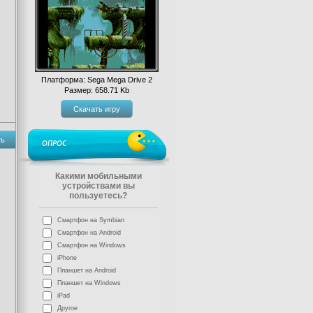
Платформа: Sega Mega Drive 2
Размер: 658.71 Kb
Скачать игру
ть
ОПРОС
Какими мобильными
устройствами вы
пользуетесь?
Смартфон на Symbian
Смартфон на Android
Смартфон на Windows
iPhone
Планшет на Android
Планшет на Windows
iPad
Другое