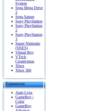
System
Sega Mega Drive
2
Sega Saturn
Sony PlayStation
Sony PlayStation
2
Sony PlayStation
3
Super Nintendo
(SNES)
Virtual Boy
VTech
Creativision
Xbox
Xbox 360
Карманные
Atari Lynx
GameBoy /
Color
GameBoy
Advance