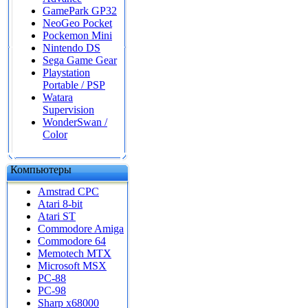
GamePark GP32
NeoGeo Pocket
Pockemon Mini
Nintendo DS
Sega Game Gear
Playstation
Portable / PSP
Watara
Supervision
WonderSwan /
Color
Компьютеры
Amstrad CPC
Atari 8-bit
Atari ST
Commodore Amiga
Commodore 64
Memotech MTX
Microsoft MSX
PC-88
PC-98
Sharp x68000