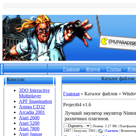
Главная
·
Форум
·
Статьи
·
Юзе
Каталог файлов 
Консоли
3DO Interactive
Главная
»
Каталог файлов
» Windo
Multiplayer
APF Imagination
Project64 v1.6
Amiga CD32
Arcadia 2001
Лучший эмулятор эмулятор Ninten
Atari 2600
различных плагинов.
Atari 5200
| Размер: 2.27 Mb | Платформ
Atari 7800
2487 | Загрузок: 1962 |
|
Скачать
| Комментар
Atari Jaguar