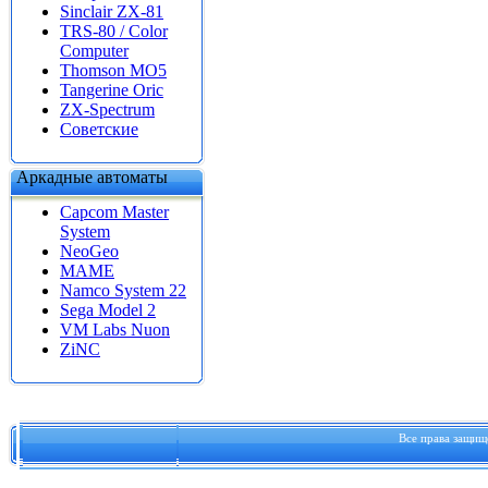
Sinclair ZX-81
TRS-80 / Color
Computer
Thomson MO5
Tangerine Oric
ZX-Spectrum
Советские
Аркадные автоматы
Capcom Master
System
NeoGeo
MAME
Namco System 22
Sega Model 2
VM Labs Nuon
ZiNC
Все права защи