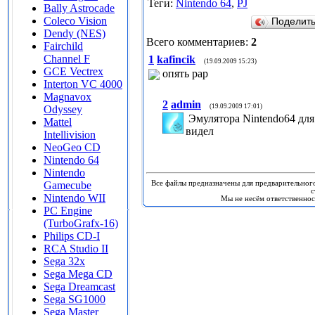
Теги
:
Nintendo 64
,
PJ
Bally Astrocade
Coleco Vision
Поделит
Dendy (NES)
Всего комментариев
:
2
Fairchild
Channel F
1
kafincik
(19.09.2009 15:23)
GCE Vectrex
опять рар
Interton VC 4000
Magnavox
2
admin
(19.09.2009 17:01)
Odyssey
Эмулятора Nintendo64 для 
Mattel
видел
Intellivision
NeoGeo CD
Nintendo 64
Nintendo
Gamecube
Все файлы предназначены для предварительног
с
Nintendo WII
Мы не несём ответственно
PC Engine
(TurboGrafx-16)
Philips CD-I
RCA Studio II
Sega 32x
Sega Mega CD
Sega Dreamcast
Sega SG1000
Sega Master