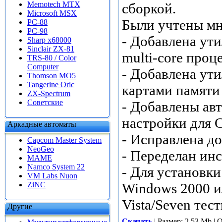
Memotech MTX
сборкой.
Microsoft MSX
Были учтены мн
PC-88
PC-98
- Добавлена ут
Sharp x68000
Sinclair ZX-81
multi-core проц
TRS-80 / Color
Computer
- Добавлена ути
Thomson MO5
Tangerine Oric
картами памяти
ZX-Spectrum
Советские
- Добавлены ав
настройки для 
Аркадные автоматы
- Исправлена д
Capcom Master System
NeoGeo
- Переделан инс
MAME
Namco System 22
- Для установк
VM Labs Nuon
ZiNC
Windows 2000 и
Vista/Seven тес
Другие
Скачать
| Размер: 2.53 Mb | 