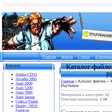
Главная
·
Форум
·
Статьи
·
Юзербар
Каталог файло
Консоли
P
Amiga CD32
Arcadia 2001
Главная
»
Каталог файлов
» Э
Atari 2600
PlayStation
Atari 5200
Atari 7800
Материалов в категории:
12
Atari Jaguar
Показано материалов:
1-10
Coleco Vision
Dendy / NES/
Famicon