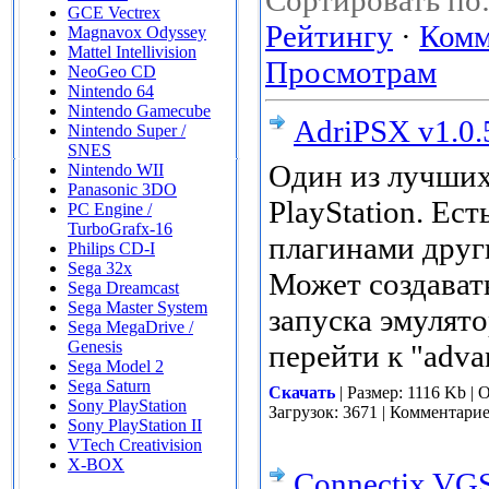
Сортировать по
GCE Vectrex
Рейтингу
·
Комм
Magnavox Odyssey
Mattel Intellivision
Просмотрам
NeoGeo CD
Nintendo 64
Nintendo Gamecube
AdriPSX v1.0.
Nintendo Super /
SNES
Один из лучших
Nintendo WII
Panasonic 3DO
PlayStation. Ес
PC Engine /
TurboGrafx-16
плагинами друг
Philips CD-I
Sega 32x
Может создават
Sega Dreamcast
Sega Master System
запуска эмулят
Sega MegaDrive /
Genesis
перейти к "adva
Sega Model 2
Sega Saturn
Скачать
| Размер: 1116 Kb | 
Sony PlayStation
Загрузок: 3671 | Комментари
Sony PlayStation II
VTech Creativision
X-BOX
Connectix VGS