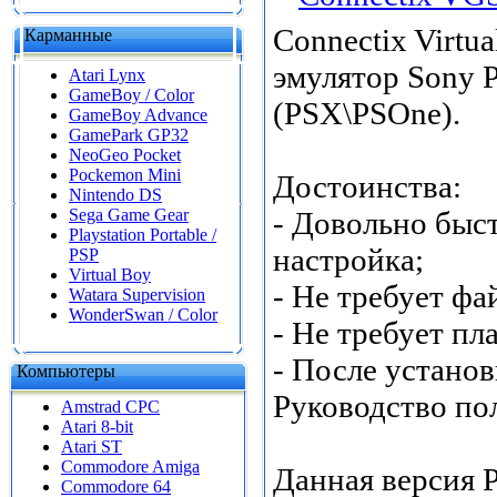
Connectix Virtua
Карманные
эмулятор Sony P
Atari Lynx
GameBoy / Color
(PSX\PSOne).
GameBoy Advance
GamePark GP32
NeoGeo Pocket
Pockemon Mini
Достоинства:
Nintendo DS
Sega Game Gear
- Довольно быст
Playstation Portable /
настройка;
PSP
Virtual Boy
- Не требует фа
Watara Supervision
WonderSwan / Color
- Не требует пл
- После устано
Компьютеры
Руководство пол
Amstrad CPC
Atari 8-bit
Atari ST
Commodore Amiga
Данная версия 
Commodore 64