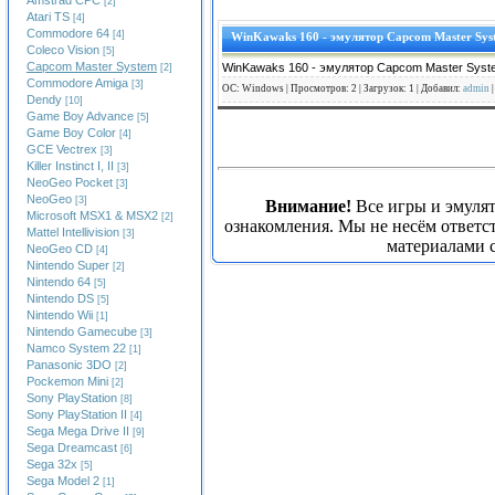
Amstrad CPC
[2]
Atari TS
[4]
Commodore 64
[4]
WinKawaks 160 - эмулятор Capcom Master Sys
Coleco Vision
[5]
Capcom Master System
WinKawaks 160 - эмулятор Capcom Master Syste
[2]
Commodore Amiga
[3]
ОС: Windows | Просмотров: 2 | Загрузок: 1 | Добавил:
admin
|
Dendy
[10]
Game Boy Advance
[5]
Game Boy Color
[4]
GCE Vectrex
[3]
Killer Instinct I, II
[3]
NeoGeo Pocket
[3]
NeoGeo
[3]
Внимание!
Все игры и эмуля
Microsoft MSX1 & MSX2
[2]
ознакомления. Мы не несём ответс
Mattel Intellivision
[3]
материалами с
NeoGeo CD
[4]
Nintendo Super
[2]
Nintendo 64
[5]
Nintendo DS
[5]
Nintendo Wii
[1]
Nintendo Gamecube
[3]
Namco System 22
[1]
Panasonic 3DO
[2]
Pockemon Mini
[2]
Sony PlayStation
[8]
Sony PlayStation II
[4]
Sega Mega Drive II
[9]
Sega Dreamcast
[6]
Sega 32x
[5]
Sega Model 2
[1]