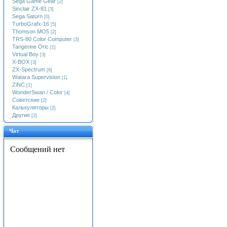
Sega Game Gear
[2]
Sinclair ZX-81
[3]
Sega Saturn
[0]
TurboGrafx-16
[5]
Thomson MO5
[2]
TRS-80 Color Computer
[3]
Tangerine Oric
[1]
Virtual Boy
[3]
X-BOX
[3]
ZX-Spectrum
[6]
Watara Supervision
[1]
ZiNC
[1]
WonderSwan / Color
[4]
Советские
[2]
Калькуляторы
[2]
Другие
[2]
Чат