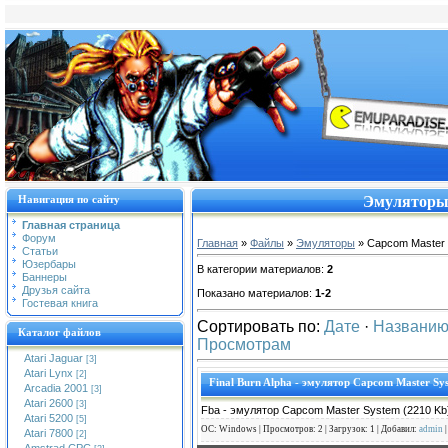
Навигация по сайту
Эмуляторы 
Главная страница
Форум
Главная
»
Файлы
»
Эмуляторы
» Capcom Master
Статьи
Юзербары
В категории материалов:
2
Баннеры
Друзья сайта
Показано материалов:
1-2
Гостевая книга
Сортировать по:
Дате
·
Названи
Каталог файлов
Просмотрам
Atari Jaguar
[3]
Atari Lynx
[2]
Final Burn Alpha - эмулятор Capcom Master Sy
Arcadia 2001
[3]
Atari 2600
[3]
Fba - эмулятор Capcom Master System (2210 Kb
Atari 5200
[5]
ОС: Windows | Просмотров: 2 | Загрузок: 1 | Добавил:
admin
|
Atari 7800
[2]