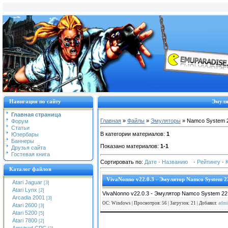
Навигация по сайту
Эмуля
Главная страница
Главная
»
Файлы
»
Эмуляторы
» Namco System 
Форум
Статьи
В категории материалов:
1
Юзербары
Баннеры
Показано материалов:
1-1
Друзья сайта
Гостевая книга
Сортировать по:
Дате
·
Названию
·
Рейтингу
·
Каталог файлов
VivaNonno v22.0.3 - Эмулятор Namco System 2
Atari Jaguar
[3]
Atari Lynx
[2]
VivaNonno v22.0.3 - Эмулятор Namco System 22
Arcadia 2001
[3]
ОС: Windows | Просмотров: 56 | Загрузок: 21 | Добавил:
adm
Atari 2600
[3]
Atari 5200
[5]
Atari 7800
[2]