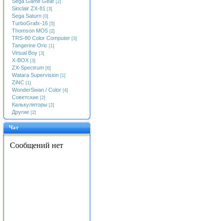
Sega Game Gear
[2]
Sinclair ZX-81
[3]
Sega Saturn
[0]
TurboGrafx-16
[5]
Thomson MO5
[2]
TRS-80 Color Computer
[3]
Tangerine Oric
[1]
Virtual Boy
[3]
X-BOX
[3]
ZX-Spectrum
[6]
Watara Supervision
[1]
ZiNC
[1]
WonderSwan / Color
[4]
Советские
[2]
Калькуляторы
[2]
Другие
[2]
Чат