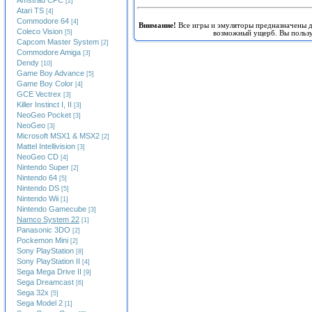
Amstrad CPC
[2]
Atari TS
[4]
Commodore 64
[4]
Внимание!
Все игры и эмуляторы предназначены д
Coleco Vision
[5]
возможный ущерб. Вы пользуе
Capcom Master System
[2]
Commodore Amiga
[3]
Dendy
[10]
Game Boy Advance
[5]
Game Boy Color
[4]
GCE Vectrex
[3]
Killer Instinct I, II
[3]
NeoGeo Pocket
[3]
NeoGeo
[3]
Microsoft MSX1 & MSX2
[2]
Mattel Intellivision
[3]
NeoGeo CD
[4]
Nintendo Super
[2]
Nintendo 64
[5]
Nintendo DS
[5]
Nintendo Wii
[1]
Nintendo Gamecube
[3]
Namco System 22
[1]
Panasonic 3DO
[2]
Pockemon Mini
[2]
Sony PlayStation
[8]
Sony PlayStation II
[4]
Sega Mega Drive II
[9]
Sega Dreamcast
[6]
Sega 32x
[5]
Sega Model 2
[1]