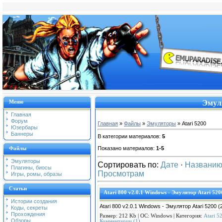
Меню
Эмуля
Главная
Форум
Главная
»
Файлы
»
Эмуляторы
» Atari 5200
Юзербары
Баннеры
В категории материалов:
5
Показано материалов:
1-5
Файлы
Эмуляторы
Сортировать по:
Дате
·
Названи
Плагины, биосы
Просмотрам
Игры, ромы, образы
Статьи
Atari 800 v2.0.1 Windows - Эмулятор Atari 520
Истории создания
Atari 800 v2.0.1 Windows - Эмулятор Atari 5200 (
Коды, секреты
Прохождения
Размер: 212 Kb | ОС:
Windows | Категория:
Atari 5
Обзоры
Комментарии (1)