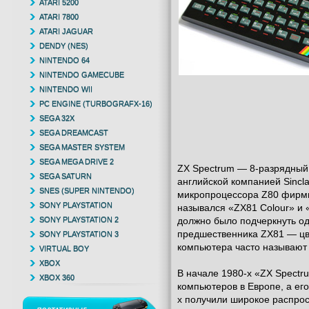
ATARI 5200
ATARI 7800
ATARI JAGUAR
DENDY (NES)
NINTENDO 64
NINTENDO GAMECUBE
NINTENDO WII
PC ENGINE (TURBOGRAFX-16)
SEGA 32X
SEGA DREAMCAST
SEGA MASTER SYSTEM
SEGA MEGA DRIVE 2
ZX Spectrum — 8-разрядный
SEGA SATURN
английской компанией Sincla
SNES (SUPER NINTENDO)
микропроцессора Z80 фирмы 
SONY PLAYSTATION
назывался «ZX81 Colour» и 
SONY PLAYSTATION 2
должно было подчеркнуть одн
предшественника ZX81 — цв
SONY PLAYSTATION 3
компьютера часто называют е
VIRTUAL BOY
XBOX
В начале 1980-х «ZX Spect
XBOX 360
компьютеров в Европе, а ег
х получили широкое распро