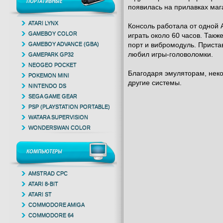
ПОРТАТИВНЫЕ
появилась на прилавках маг
ATARI LYNX
Консоль работала от одной 
GAMEBOY COLOR
играть около 60 часов. Так
GAMEBOY ADVANCE (GBA)
порт и вибромодуль. Пристав
любил игры-головоломки.
GAMEPARK GP32
NEOGEO POCKET
Благодаря эмуляторам, нек
POKEMON MINI
другие системы.
NINTENDO DS
SEGA GAME GEAR
PSP (PLAYSTATION PORTABLE)
WATARA SUPERVISION
WONDERSWAN COLOR
КОМПЬЮТЕРЫ
AMSTRAD CPC
ATARI 8-BIT
ATARI ST
COMMODORE AMIGA
COMMODORE 64