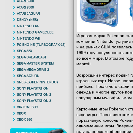
ATARI 5200
ATARI 7800
ATARI JAGUAR
DENDY (NES)
NINTENDO 64
NINTENDO GAMECUBE
Игровая марка Pokemon ста
NINTENDO WII
компании Nintendo, уступив 
PC ENGINE (TURBOGRAFX-16)
и на рынках США появилась 
SEGA 32X
1999 году популярность по
SEGA DREAMCAST
во всем мире. В этом же год
SEGA MASTER SYSTEM
маркой.
SEGA MEGA DRIVE 2
Возросший интерес подвиг N
SEGA SATURN
игральных карт. Новое нап
SNES (SUPER NINTENDO)
прибыль. После чего стали 
SONY PLAYSTATION
одежда и многое другое под
SONY PLAYSTATION 2
популярным мультфильмом 
SONY PLAYSTATION 3
VIRTUAL BOY
Карточные игры Pokemon ст
XBOX
видеоигры. После чего ком
XBOX 360
портативную консоль Pokemo
одноименные игры. Впервые
году на пресс-конференции N