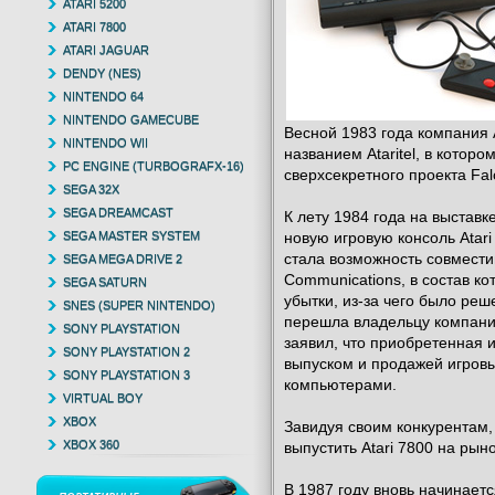
ATARI 5200
ATARI 7800
ATARI JAGUAR
DENDY (NES)
NINTENDO 64
NINTENDO GAMECUBE
Весной 1983 года компания A
NINTENDO WII
названием Ataritel, в котор
PC ENGINE (TURBOGRAFX-16)
сверхсекретного проекта Falc
SEGA 32X
SEGA DREAMCAST
К лету 1984 года на выстав
SEGA MASTER SYSTEM
новую игровую консоль Atari
стала возможность совместим
SEGA MEGA DRIVE 2
Communications, в состав ко
SEGA SATURN
убытки, из-за чего было реше
SNES (SUPER NINTENDO)
перешла владельцу компани
SONY PLAYSTATION
заявил, что приобретенная 
SONY PLAYSTATION 2
выпуском и продажей игровы
SONY PLAYSTATION 3
компьютерами.
VIRTUAL BOY
XBOX
Завидуя своим конкурентам, 
XBOX 360
выпустить Atari 7800 на рыно
В 1987 году вновь начинаетс