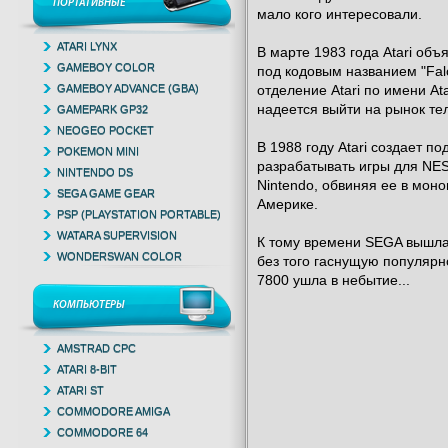
ПОРТАТИВНЫЕ
мало кого интересовали.
ATARI LYNX
В марте 1983 года Atari объ
GAMEBOY COLOR
под кодовым названием "Falc
GAMEBOY ADVANCE (GBA)
отделение Atari по имени At
надеется выйти на рынок те
GAMEPARK GP32
NEOGEO POCKET
В 1988 году Atari создает 
POKEMON MINI
разрабатывать игры для NES
NINTENDO DS
Nintendo, обвиняя ее в мон
SEGA GAME GEAR
Америке.
PSP (PLAYSTATION PORTABLE)
WATARA SUPERVISION
К тому времени SEGA вышла 
WONDERSWAN COLOR
без того гаснущую популярнос
7800 ушла в небытие...
КОМПЬЮТЕРЫ
AMSTRAD CPC
ATARI 8-BIT
ATARI ST
COMMODORE AMIGA
COMMODORE 64