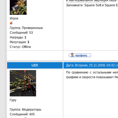
И как нормальноя эмуляция пера 
Запомните: Squere Soft и Squere E
Игрок
Группа: Проверенные
Сообщений:
53
Награды:
1
Репутация:
3
Статус:
Offline
LED
Дата: Вторник, 25.11.2008, 03:42 
По сравнению с остальными неп
графике и скорости показывает Ne
Гуру
Группа: Модераторы
Сообщений:
405