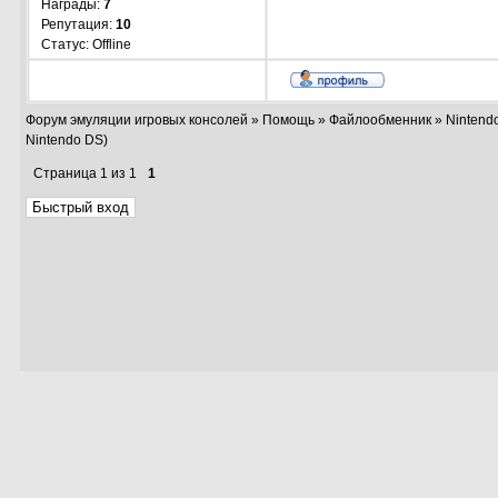
Награды:
7
Репутация:
10
Статус:
Offline
Форум эмуляции игровых консолей
»
Помощь
»
Файлообменник
»
Nintend
Nintendo DS)
Страница
1
из
1
1