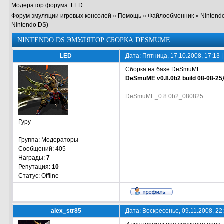
Модератор форума:
LED
Форум эмуляции игровых консолей
»
Помощь
»
Файлообменник
»
Nintend
Nintendo DS)
NINTENDO DS ЭМУЛЯТОР СБОРКА DESMUME
LED
Дата: Пятница, 17.10.2008, 17:13
Сборка на базе DeSmuME
DeSmuME v0.8.0b2 build 08-08-25
DeSmuME_0.8.0b2_080825
Гуру
Группа: Модераторы
Сообщений:
405
Награды:
7
Репутация:
10
Статус:
Offline
alex_str85
Дата: Воскресенье, 09.11.2008, 2