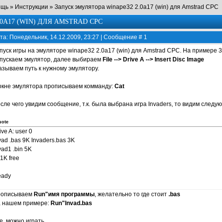
ощь
»
Инструкции
»
Запуск эмулятора winape32 2.0a17 (win) для Amstrad CPC
0A17 (WIN) ДЛЯ AMSTRAD CPC
та: Понедельник, 14.12.2009, 23:27 | Сообщение #
1
пуск игры на эмуляторе winape32 2.0a17 (win) для Amstrad CPC. На примере 3
пускаем эмулятор, далее выбираем
File --> Drive A --> Insert Disc Image
азываем путь к нужному эмулятору.
окне эмулятора прописываем комманду:
Cat
сле чего увидим сообщение, т.к. была выбрана игра Invaders, то видим следу
uote
ive A: user 0
vad .bas 9K Invaders.bas 3K
vad1 .bin 5K
1K free
ady
описываем
Run"имя программы
, желательно то где стоит
.bas
 нашем примере:
Run"Invad.bas
е, можно играть.