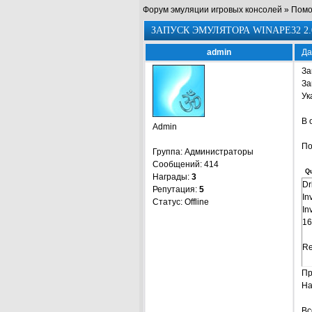
Форум эмуляции игровых консолей
»
Пом
ЗАПУСК ЭМУЛЯТОРА WINAPE32 2.
admin
Да
За
За
Ук
В 
Admin
По
Группа: Администраторы
Сообщений:
414
Q
Награды:
3
Dr
Репутация:
5
In
Статус:
Offline
In
16
Re
Пр
На
Вс