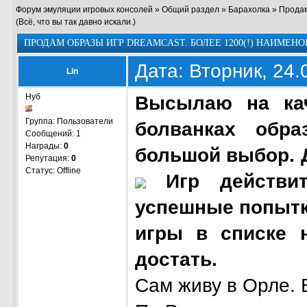
Форум эмуляции игровых консолей
»
Общий раздел
»
Барахолка
»
Продам
(Всё, что вы так давно искали.)
ПРОДАМ ОБРАЗЫ ИГР DREAMCAST. БОЛЕЕ 1200(!) НАИМЕНО
Дата: Вторник, 24.
Lin
Нуб
Высылаю на ка
Группа: Пользователи
болванках обра
Сообщений:
1
Награды:
0
большой выбор. Д
Репутация:
0
Статус:
Offline
Игр действит
успешные попытки
игры в списке н
достать.
Сам живу в Орле. 