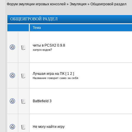
Форум эмуляции игровых консолей
»
Эмуляция
»
Общеигровой раздел
ОБЩЕИГРОВОЙ РАЗДЕЛ
Тема
читы в PCSX2 0.9.8
запуск кодов?
Лучшая игра на ПК
[
1
2
]
Название говорит само за себя
Battlefield 3
Не могу найти игру