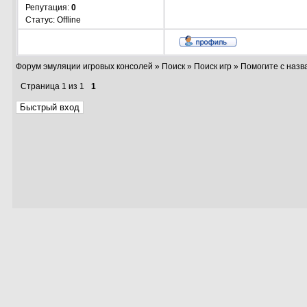
Репутация:
0
Статус:
Offline
Форум эмуляции игровых консолей
»
Поиск
»
Поиск игр
»
Помогите с назв
Страница
1
из
1
1