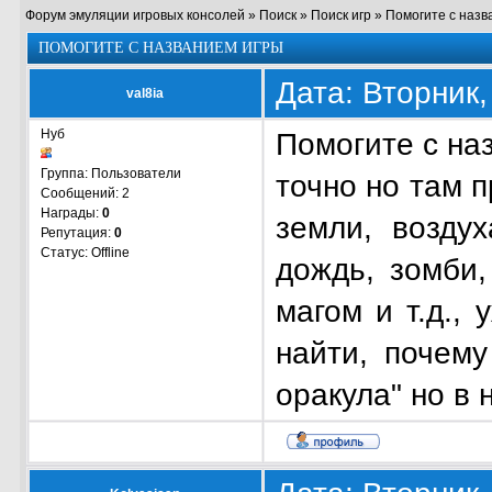
Форум эмуляции игровых консолей
»
Поиск
»
Поиск игр
»
Помогите с назв
ПОМОГИТЕ С НАЗВАНИЕМ ИГРЫ
Дата: Вторник,
val8ia
Нуб
Помогите с на
Группа: Пользователи
точно но там п
Сообщений:
2
Награды:
0
земли, воздух
Репутация:
0
Статус:
Offline
дождь, зомби,
магом и т.д.,
найти, почему
оракула" но в 