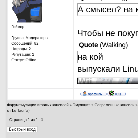
А смысел? на 
Геймер
Чтобы не поку
Группа: Модераторы
Quote
(
Walking
)
Сообщений:
82
Награды:
2
на кой
Репутация:
1
Статус:
Offline
выпускали Lin
Форум эмуляции игровых консолей
»
Эмуляция
»
Современные консоли
от Le Taon'a)
Страница
1
из
1
1