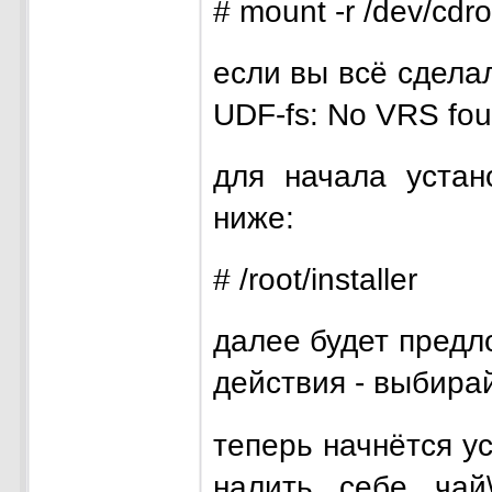
# mount -r /dev/cdro
если вы всё сдела
UDF-fs: No VRS fou
для начала устан
ниже:
# /root/installer
далее будет предл
действия - выбира
теперь начнётся у
налить себе чай