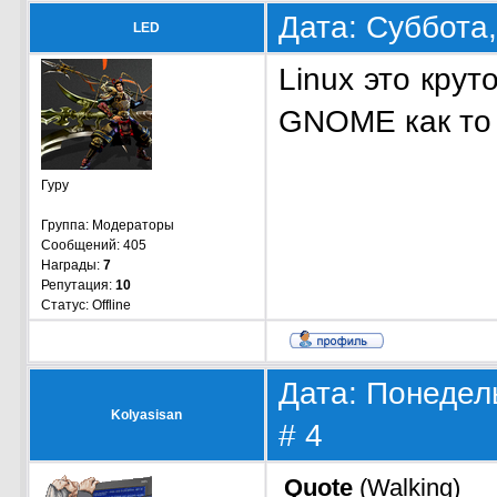
Дата: Суббота,
LED
Linux это кру
GNOME как то 
Гуру
Группа: Модераторы
Сообщений:
405
Награды:
7
Репутация:
10
Статус:
Offline
Дата: Понедель
Kolyasisan
#
4
Quote
(
Walking
)