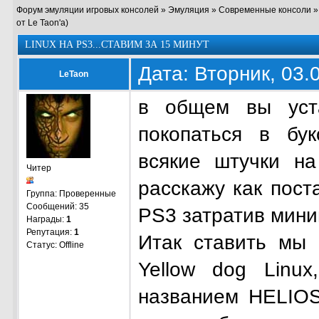
Форум эмуляции игровых консолей
»
Эмуляция
»
Современные консоли
от Le Taon'a)
LINUX НА PS3...СТАВИМ ЗА 15 МИНУТ
Дата: Вторник, 03.
LeTaon
в общем вы уст
покопаться в бук
всякие штучки н
Читер
расскажу как пост
Группа: Проверенные
Сообщений:
35
PS3 затратив мини
Награды:
1
Репутация:
1
Итак ставить мы
Статус:
Offline
Yellow dog Linu
названием HELIOS