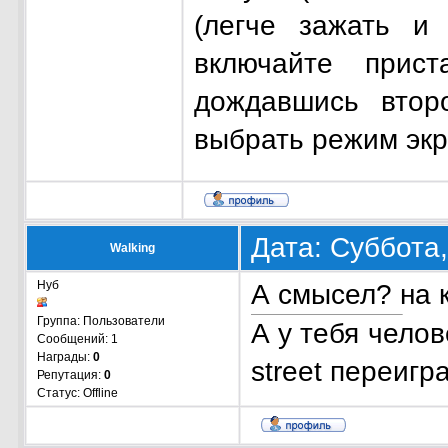
(легче зажать и 
включайте прис
дождавшись втор
выбрать режим экр
Дата: Суббота,
Walking
Нуб
А смысел? на 
Группа: Пользователи
А у тебя
челов
Сообщений:
1
Награды:
0
street
переиграл
Репутация:
0
Статус:
Offline